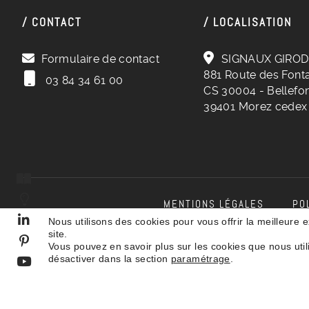
/ CONTACT
/ LOCALISATION
Formulaire de contact
SIGNAUX GIROD
881 Route des Fonta
03 84 34 61 00
CS 30004 - Bellefon
39401 Morez cedex
Catalogue 2026
Faq
Linkedin
Pinterest
Youtube
MENTIONS LÉGALES
PO
Nous utilisons des cookies pour vous offrir la meilleure 
site.
Vous pouvez en savoir plus sur les cookies que nous util
|
© 2026 SIGNAUX GIROD. TOUS DROITS RÉSERVÉS
désactiver dans la section
paramétrage
.