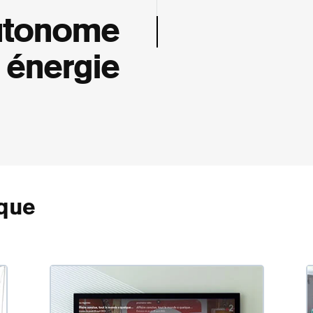
autonome
 énergie
que