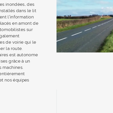
tes inondées, des
stallés dans le lit
tent l’information
placés en amont de
utomobilistes sur
 également
s de voirie qui le
r la route.
aires est autonome
ises grâce à un
s machines.
 entièrement
 et nos équipes