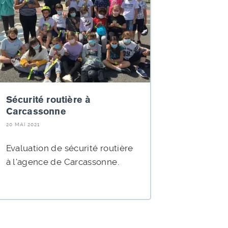
Sécurité routière à
Remise
Carcassonne
challen
20 MAI 2021
21 JUILLET 
Evaluation de sécurité routière
Une sens
à l'agence de Carcassonne.
pédagog